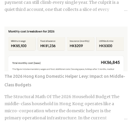
payment can still climb every single year. The culprit is a
quiet third account, one that collects a slice of every
payment for taxes and insurance, and almost nobody tracks
how or why it shifts. Once you understand what that account
does and why it moves, you can budget with confidence
instead of getting blindsided by a bill you never saw
coming. The setup happens automatically for most
borrowers at closing. Lenders calculate your estimated
annual property tax and insurance costs, divide by 12, and
add that figure on top of your principal and interest
payment. Bills don't arrive exactly when the account opens,
The 2026 Hong Kong Domestic Helper Levy: Impact on Middle-
so lenders usually require a cushion: you prepay a few
Class Budgets
months of escrow deposits upfront so the account isn't
sitting empty when the first tax or insurance bill lands. One
The Structural Math Of The 2026 Household Budget The
monthly payment covers principal, interest, taxes, and
middle-class household in Hong Kong operates like a
insurance, a structure lende...
micro-corporation where the domestic helper is the
primary operational infrastructure. In the current
economic climate of 2026, the baseline cost of maintaining