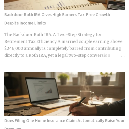
works through. The DNA Ownership Problem Blockchain
Genomics Is Trying to Solve Traditional genomic
Backdoor Roth IRA Gives High Earners Tax-Free Growth
sequencing works like this: you pay a company to sequence
Despite Income Limits
your DNA, they store the result, and they sell anonymized or
aggregated versions of that dataset to pharmaceutical firms
The Backdoor Roth IRA: A Two-Step Strategy for
and biotech researchers. The transaction price between the
Retirement Tax Efficiency A married couple earning above
sequencing company and the buyer is...
$246,000 annually is completely barred from contributing
directly to a Roth IRA, yet a legal two-step conversion
strategy lets them funnel a combined $14,000 or more per
year into tax-free Roth accounts anyway. The gap in the tax
code that makes this possible has a catch most high earners
never see coming, and missing it can turn a smart tax
strategy into a bill they have already paid once. For the 2025
tax year, the IRS sets the Roth IRA phase-out range at
$150,000 to $165,000 for single filers and $236,000 to
$246,000 for married-filing-jointly taxpayers. Above those
upper limits, direct Roth IRA contributions are completely
Does Filing One Home Insurance Claim Automatically Raise Your
prohibited. The 2026 limits are expected to increase