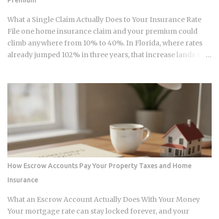
Premium
modestly due to inflation adjustments, placing the married-
filing-jointly cutoff near $252,000, though you should verify
What a Single Claim Actually Does to Your Insurance Rate
official IRS confirmation before filing. Anyone earning
File one home insurance claim and your premium could
above these thresholds n...
climb anywhere from 10% to 40%. In Florida, where rates
already jumped 102% in three years, that increase lands on
top of premiums that are already the second-highest in the
country. So which is it: does filing the claim itself trigger the
hike, or is your risk profile doing most of the damage?
Insurers price risk using claims data, credit-based
insurance scores, home age, and location, all blended
together. A single claim can push your premium up 10% to
40% , and where you land in that range depends heavily on
what kind of loss you filed. You won't see the increase right
away. It shows up at policy renewal , not the moment the
How Escrow Accounts Pay Your Property Taxes and Home
claim gets paid. Claims history sticks around on your record
Insurance
for years. Even after the repair is long finished, that claim
can still be quietly pushing your rate up. Not all claims are
What an Escrow Account Actually Does With Your Money
equal. Water damage, fire, and liability claims move ...
Your mortgage rate can stay locked forever, and your