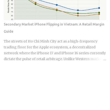
tightening central bank extends the rally or kills it is exactly
what the data now forces investors to figure out.
Semiconductors represent approximately 19% of South
Korea's total export revenue , making them the single
Secondary Market iPhone Flipping in Vietnam: A Retail Margin
largest export category by a wide margin. South Korea's
Guide
GDP is measured in Korean Won, but chip contracts are
predominantly settled in US dollars , so currency movement
The streets of Ho Chi Minh City act as a high-frequency
creates an additional layer of financial exposure for
trading floor for the Apple ecosystem, a decentralized
international in...
network where the iPhone 17 and iPhone 16 series currently
dictate the pulse of retail arbitrage. Unlike Western markets
tethered to carrier contracts, the Vietnamese landscape
thrives on the liquidity of domestic VN/A stock versus
international variants. This micro-economy is a
sophisticated system where hardware serial numbers act as
currency and technical diagnostic speed determines a
seller's survival. To understand this market, one must look
past the neon signs of District 10 and decode the structural
logic of regional pricing. Most online guides offer shallow