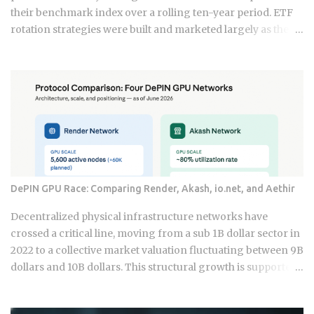
appear fully digitized through the ubiquitous VietQR
their benchmark index over a rolling ten-year period. ETF
network, ...
rotation strategies were built and marketed largely as the fix
for that failure rate. The financial services industry
designed these products, and the fees attached to them
benefit the providers whether or not the underlying
momentum signal survives contact with real transaction
costs and shifting market conditions. The premise of
rotating toward recent winners is grounded in documented
academic research — but the gap between that research
and what any specific product actually delivers is exactly
what this post works through. Since ETFs proliferated after
DePIN GPU Race: Comparing Render, Akash, io.net, and Aethir
2008, the industry has packaged rotation logic into
hundreds of products. Robo-advisors, tactical allocation
Decentralized physical infrastructure networks have
funds, subscription-based quant newsletters — all of them
crossed a critical line, moving from a sub 1B dollar sector in
sell some variation of the same idea. Understanding the
2022 to a collective market valuation fluctuating between 9B
underlying mechanics, separately from the produ...
dollars and 10B dollars. This structural growth is supported
by roughly 150M dollars in cumulative monthly on-chain
activity across the broader DePIN sector. The expansion