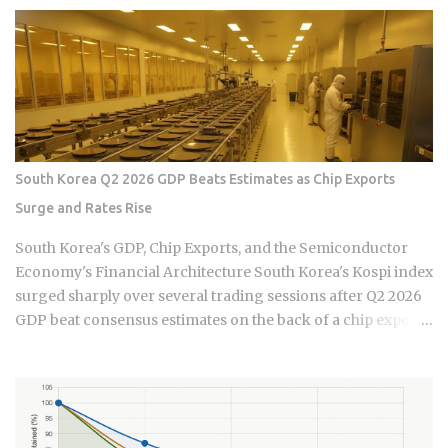
this infrastructure has undergone a quiet but aggressive
recalibration following the wage hike of September 30,
2025. The Minimum Allowable Wage (MAW) now sits firmly
at 5,100 HKD, marking a steady climb from the 4,990 HKD
and 4,870 HKD benchmarks of previous cycles. For the
sandwich generation—those supporting both aging
parents and young children—this salary floor is merely the
starting point of a complex financial ledger. When you
South Korea Q2 2026 GDP Beats Estimates as Chip Exports
factor in the mandatory food allowance of 1,236 HKD, the
Surge and Rates Rise
monthly cash outlay immediately jumps to 6,336 HKD before
a single cleaning supply is purchased or an insurance
South Korea's GDP, Chip Exports, and the Semiconductor
premium is paid. This upward pressure on wages is not
Economy's Financial Architecture South Korea's Kospi index
occurring in a vacuum but is the result of a tightening labor
surged sharply over several trading sessions after Q2 2026
market ...
GDP beat consensus estimates on the back of a chip export
boom, yet the Bank of Korea simultaneously delivered its
first interest rate hike since 2023, threatening to squeeze the
over one million variable-rate mortgage holders propping
up what remains of domestic demand. Whether that
collision between a roaring export economy and a