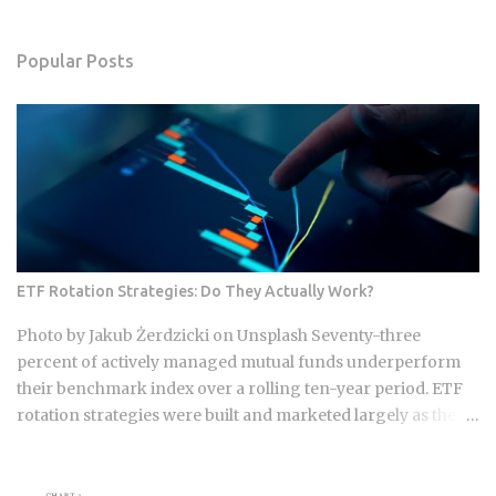
Popular Posts
ETF Rotation Strategies: Do They Actually Work?
Photo by Jakub Żerdzicki on Unsplash Seventy-three
percent of actively managed mutual funds underperform
their benchmark index over a rolling ten-year period. ETF
rotation strategies were built and marketed largely as the fix
for that failure rate. The financial services industry
designed these products, and the fees attached to them
benefit the providers whether or not the underlying