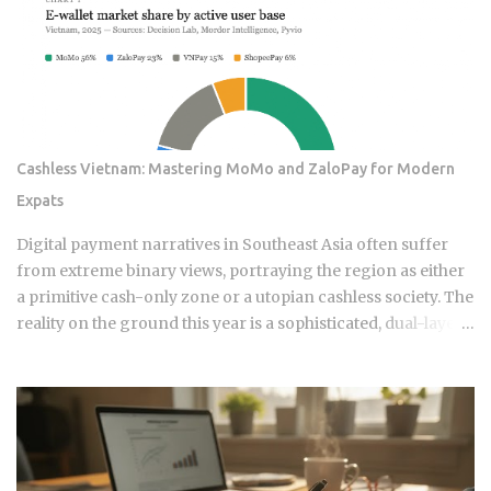
momentum signal survives contact with real transaction
costs and shifting market conditions. The premise of
rotating toward recent winners is grounded in documented
academic research — but the gap between that research
and what any specific product actually delivers is exactly
what this post works through. Since ETFs proliferated after
Cashless Vietnam: Mastering MoMo and ZaloPay for Modern
2008, the industry has packaged rotation logic into
Expats
hundreds of products. Robo-advisors, tactical allocation
funds, subscription-based quant newsletters — all of them
Digital payment narratives in Southeast Asia often suffer
sell some variation of the same idea. Understanding the
from extreme binary views, portraying the region as either
underlying mechanics, separately from the produ...
a primitive cash-only zone or a utopian cashless society. The
reality on the ground this year is a sophisticated, dual-layer
economy where high-velocity digital wallets exist in a state
of permanent friction with the legacy cash world. For an
expat or digital analyst, success is found by understanding
that e-wallets like MoMo and ZaloPay are not mere
replacements for physical currency but are specialized
software layers designed for specific urban behaviors. This