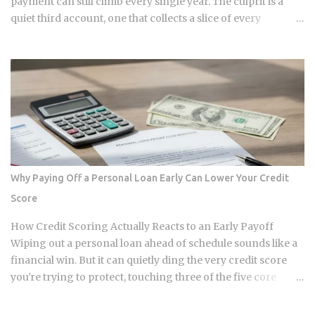
payment can still climb every single year. The culprit is a
quiet third account, one that collects a slice of every
payment for taxes and insurance, and almost nobody tracks
how or why it shifts. Once you understand what that account
does and why it moves, you can budget with confidence
instead of getting blindsided by a bill you never saw
coming. The setup happens automatically for most
borrowers at closing. Lenders calculate your estimated
annual property tax and insurance costs, divide by 12, and
add that figure on top of your principal and interest
payment. Bills don't arrive exactly when the account opens,
Why Paying Off a Personal Loan Early Can Lower Your Credit
so lenders usually require a cushion: you prepay a few
Score
months of escrow deposits upfront so the account isn't
sitting empty when the first tax or insurance bill lands. One
How Credit Scoring Actually Reacts to an Early Payoff
monthly payment covers principal, interest, taxes, and
Wiping out a personal loan ahead of schedule sounds like a
insurance, a structure lende...
financial win. But it can quietly ding the very credit score
you're trying to protect, touching three of the five core
factors that make up your FICO score at once. So how does
doing the responsible thing backfire, and when does it