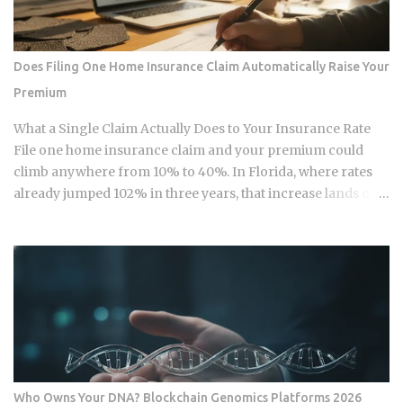
guide provides the institutional-grade insight required to
navigate the current Vietnamese fintech landscape without
the typical amateur hurdles. The Parallel Realities Of Digital
Does Filing One Home Insurance Claim Automatically Raise Your
And Physical Currency The Vietnamese economy operates
Premium
as a hybrid system where digital super-apps and physical
cash serve distinct masters. While major urban centers
What a Single Claim Actually Does to Your Insurance Rate
appear fully digitized through the ubiquitous VietQR
File one home insurance claim and your premium could
network, ...
climb anywhere from 10% to 40%. In Florida, where rates
already jumped 102% in three years, that increase lands on
top of premiums that are already the second-highest in the
country. So which is it: does filing the claim itself trigger the
hike, or is your risk profile doing most of the damage?
Insurers price risk using claims data, credit-based
insurance scores, home age, and location, all blended
together. A single claim can push your premium up 10% to
40% , and where you land in that range depends heavily on
what kind of loss you filed. You won't see the increase right
away. It shows up at policy renewal , not the moment the
Who Owns Your DNA? Blockchain Genomics Platforms 2026