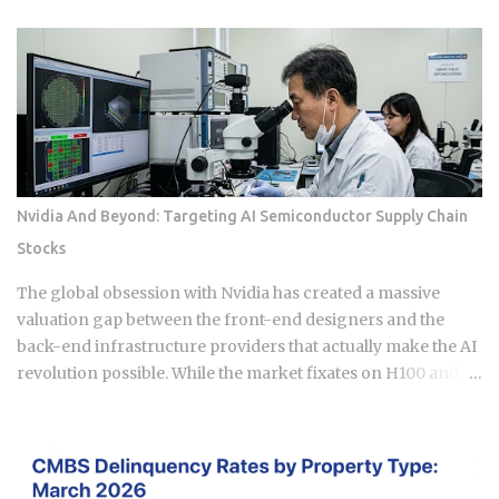
doing the responsible thing backfire, and when does it
actually pay to keep that loan open a little longer? Payment
history takes a hit in a subtle way: an open loan builds a
running record of on-time payments, while a closed one
stops adding new evidence that you pay your bills. Credit
mix shrinks. Lenders like to see a blend of installment loans
and revolving credit like cards, so losing the installment
account can narrow that mix. Your debt-to-income ratio
Nvidia And Beyond: Targeting AI Semiconductor Supply Chain
improves, though DTI itself isn't a factor in credit scoring.
Stocks
Lenders use it to judge loan affordability, and a ratio near
36% or less generally reads as favorable to them. A shorter
The global obsession with Nvidia has created a massive
credit file feels an early closure more than...
valuation gap between the front-end designers and the
back-end infrastructure providers that actually make the AI
revolution possible. While the market fixates on H100 and
B200 shipments, the real narrative of 2026 is moving toward
the specialized components and advanced packaging
layers where small-cap Asian players hold a technical
monopoly. For those navigating the semiconductor