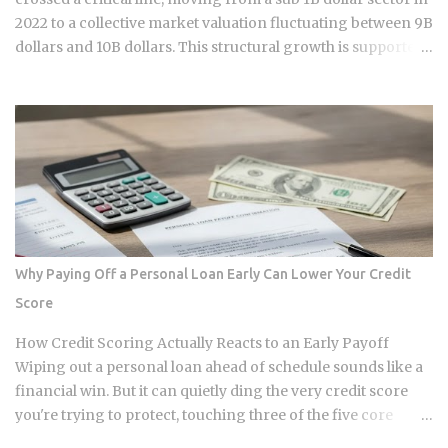
monthly payment covers principal, interest, taxes, and
2022 to a collective market valuation fluctuating between 9B
insurance, a structure lende...
dollars and 10B dollars. This structural growth is supported
by roughly 150M dollars in cumulative monthly on-chain
activity across the broader DePIN sector. The expansion
stems from a fundamental bottleneck in the artificial
intelligence supply chain. Centralized hyperscalers keep tier
one hardware locked behind long waitlists, forcing
developers to look for alternative infrastructure. Distributed
networks have adapted by absorbing idle hardware globally,
positioning themselves as destinations for machine
learning teams. Approximately 70 percent of global
Why Paying Off a Personal Loan Early Can Lower Your Credit
graphics processing unit demand centers on inference
Score
workloads rather than model training. This specific
workload profile favors decentralized architecture, as
How Credit Scoring Actually Reacts to an Early Payoff
inference requires geographically distributed nodes to
Wiping out a personal loan ahead of schedule sounds like a
minimize latency, rather than the ultra-dens...
financial win. But it can quietly ding the very credit score
you're trying to protect, touching three of the five core
factors that make up your FICO score at once. So how does