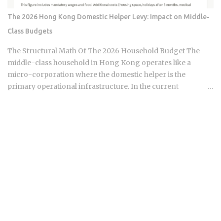
surgical extraction of equity rather than a uniform collapse.
The 2026 Hong Kong Domestic Helper Levy: Impact on Middle-
We are seeing a pattern where the "extend and pretend"
Class Budgets
strategies of the past eighteen months are hitting a point of
diminishing returns. Borrowers who pushed their
The Structural Math Of The 2026 Household Budget The
maturities from early 2025 into this...
middle-class household in Hong Kong operates like a
micro-corporation where the domestic helper is the
primary operational infrastructure. In the current
economic climate of 2026, the baseline cost of maintaining
this infrastructure has undergone a quiet but aggressive
recalibration following the wage hike of September 30,
2025. The Minimum Allowable Wage (MAW) now sits firmly
at 5,100 HKD, marking a steady climb from the 4,990 HKD
and 4,870 HKD benchmarks of previous cycles. For the
sandwich generation—those supporting both aging
parents and young children—this salary floor is merely the
starting point of a complex financial ledger. When you
factor in the mandatory food allowance of 1,236 HKD, the
monthly cash outlay immediately jumps to 6,336 HKD before