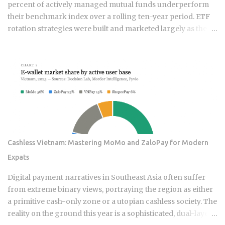
percent of actively managed mutual funds underperform
their benchmark index over a rolling ten-year period. ETF
rotation strategies were built and marketed largely as the fix
for that failure rate. The financial services industry
designed these products, and the fees attached to them
benefit the providers whether or not the underlying
momentum signal survives contact with real transaction
costs and shifting market conditions. The premise of
rotating toward recent winners is grounded in documented
academic research — but the gap between that research
and what any specific product actually delivers is exactly
what this post works through. Since ETFs proliferated after
Cashless Vietnam: Mastering MoMo and ZaloPay for Modern
2008, the industry has packaged rotation logic into
Expats
hundreds of products. Robo-advisors, tactical allocation
funds, subscription-based quant newsletters — all of them
Digital payment narratives in Southeast Asia often suffer
sell some variation of the same idea. Understanding the
from extreme binary views, portraying the region as either
underlying mechanics, separately from the produ...
a primitive cash-only zone or a utopian cashless society. The
reality on the ground this year is a sophisticated, dual-layer