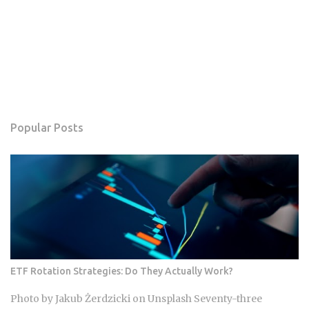
Popular Posts
ETF Rotation Strategies: Do They Actually Work?
Photo by Jakub Żerdzicki on Unsplash Seventy-three