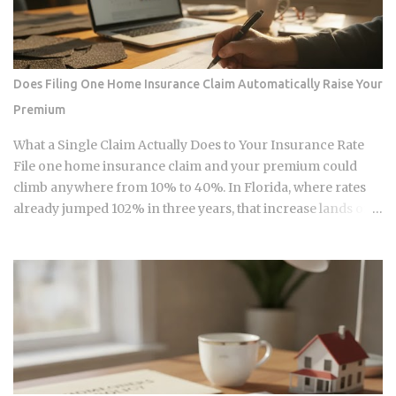
mechanics actually put money in your pocket, or just
relocate the extraction one layer deeper, is what this post
works through. The DNA Ownership Problem Blockchain
Genomics Is Trying to Solve Traditional genomic
Does Filing One Home Insurance Claim Automatically Raise Your
sequencing works like this: you pay a company to sequence
Premium
your DNA, they store the result, and they sell anonymized or
aggregated versions of that dataset to pharmaceutical firms
What a Single Claim Actually Does to Your Insurance Rate
and biotech researchers. The transaction price between the
File one home insurance claim and your premium could
sequencing company and the buyer is...
climb anywhere from 10% to 40%. In Florida, where rates
already jumped 102% in three years, that increase lands on
top of premiums that are already the second-highest in the
country. So which is it: does filing the claim itself trigger the
hike, or is your risk profile doing most of the damage?
Insurers price risk using claims data, credit-based
insurance scores, home age, and location, all blended
together. A single claim can push your premium up 10% to
40% , and where you land in that range depends heavily on
what kind of loss you filed. You won't see the increase right