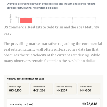
landscape, the "picks and shovels" of this era are no longer
just about buying the biggest foundry or the most famous
GPU designer. Institutional capital is quietly rotating into
niche suppliers in Taiwan and South Korea that provide the
critical thermal management, high-bandwidth memory
US Commercial Real Estate Debt Crisis and the 2027 Maturity
(HBM) testing, and advanced substrate technologies
Peak
required for the next generation of AI accelerators. These
companies operate in the shadows of giants like TSMC and
The prevailing market narrative regarding the commercial
Samsung but possess the pricing power typically reserved
real estate maturity wall often suffers from a data lag that
for the industry elite. As AI hardw...
obscures the true velocity of the current reindexing. While
many observers remain fixated on the 875 billion dollar
wave of 2026, sophisticated capital is already positioning for
the genuine 1.26 trillion dollar peak arriving in 2027. We are
currently navigating a transition phase where the market is
no longer just anticipating stress; it is actively absorbing the
friction of a 148 basis point increase in average interest
rates. This is a fundamental shift in the financial ledger that
separates legacy valuations from the new economic reality
of 2026. The systemic logic of this crisis is defined by a