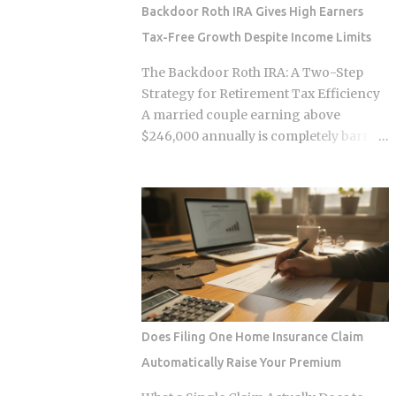
survive. Whether the smart contracts,
Backdoor Roth IRA Gives High Earners
encrypted storage layers, and
Tax-Free Growth Despite Income Limits
marketplace mechanics actually put
money in your pocket, or just relocate
The Backdoor Roth IRA: A Two-Step
the extraction one layer deeper, is what
Strategy for Retirement Tax Efficiency
this post works through. The DNA
A married couple earning above
Ownership Problem Blockchain
$246,000 annually is completely barred
Genomics Is Trying to Solve Traditional
from contributing directly to a Roth IRA,
genomic sequencing works like this:
yet a legal two-step conversion strategy
you pay a company to sequence your
lets them funnel a combined $14,000 or
DNA, they store the result, and they sell
more per year into tax-free Roth
anonymized or aggregated versions of
accounts anyway. The gap in the tax
that dataset to pharmaceutical firms and
code that makes this possible has a catch
biotech researchers. The transaction
most high earners never see coming,
price between the sequencing company
and missing it can turn a smart tax
and the buyer is...
strategy into a bill they have already
Does Filing One Home Insurance Claim
paid once. For the 2025 tax year, the IRS
Automatically Raise Your Premium
sets the Roth IRA phase-out range at
$150,000 to $165,000 for single filers