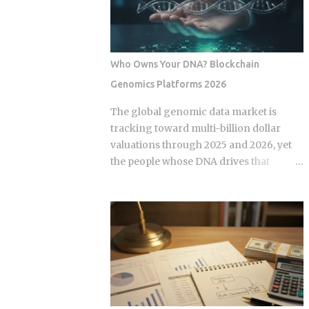
some variation of the same idea.
expansion stems from a fundamental
Understanding the underlying
bottleneck in the artificial intelligence
mechanics, separately from the produ...
supply chain. Centralized hyperscalers
keep tier one hardware locked behind
Who Owns Your DNA? Blockchain
long waitlists, forcing developers to
Genomics Platforms 2026
look for alternative infrastructure.
Distributed networks have adapted by
The global genomic data market is
absorbing idle hardware globally,
tracking toward multi-billion dollar
positioning themselves as destinations
valuations through 2025 and 2026, yet
for machine learning teams.
the people whose DNA drives that
Approximately 70 percent of global
revenue typically walk away with
graphics processing unit demand
nothing beyond an ancestry report.
centers on inference workloads rather
Blockchain genomics platforms like
than model training. This specific
Nebula Genomics were built to redirect
workload profile favors decentralized
that value back to individuals, but the
architecture, as inference requires
infrastructure making those
geographically distributed nodes to
transactions possible was designed by
minimize latency, rather than the ultra-
companies that need to capture fees to
dens...