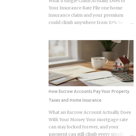
What a Single Claim Actually Does to
and $236,000 to $246,000 for married-
Your Insurance Rate File one home
filing-jointly taxpayers. Above those
insurance claim and your premium
upper limits, direct Roth IRA
could climb anywhere from 10% to
contributions are completely
40%. In Florida, where rates already
prohibited. The 2026 limits are expected
jumped 102% in three years, that
to increase modestly due to inflation
increase lands on top of premiums that
adjustments, placing the married-
are already the second-highest in the
filing-jointly cutoff near $252,000,
country. So which is it: does filing the
though you should verify official IRS
claim itself trigger the hike, or is your
confirmation before filing. Anyone
risk profile doing most of the damage?
earning above these thresholds n...
Insurers price risk using claims data,
credit-based insurance scores, home
How Escrow Accounts Pay Your Property
age, and location, all blended together. A
Taxes and Home Insurance
single claim can push your premium up
10% to 40% , and where you land in that
What an Escrow Account Actually Does
range depends heavily on what kind of
With Your Money Your mortgage rate
loss you filed. You won't see the increase
can stay locked forever, and your
right away. It shows up at policy renewal
payment can still climb every single