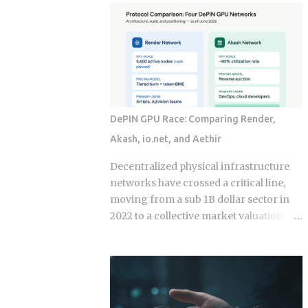
economy operates as a hybrid system
fix for that failure rate. The financial
where digital super-apps and physical
services industry designed these
cash serve distinct masters. While major
products, and the fees attached to them
urban centers appear fully digitized
benefit the providers whether or not the
through the ubiquitous VietQR network,
underlying momentum signal survives
...
contact with real transaction costs and
shifting market conditions. The premise
DePIN GPU Race: Comparing Render,
of rotating toward recent winners is
Akash, io.net, and Aethir
grounded in documented academic
research — but the gap between that
Decentralized physical infrastructure
research and what any specific product
networks have crossed a critical line,
actually delivers is exactly what this post
moving from a sub 1B dollar sector in
works through. Since ETFs proliferated
2022 to a collective market valuation
after 2008, the industry has packaged
fluctuating between 9B dollars and 10B
rotation logic into hundreds of
dollars. This structural growth is
products. Robo-advisors, tactical
supported by roughly 150M dollars in
allocation funds, subscription-based
cumulative monthly on-chain activity
quant newsletters — all of them sell
across the broader DePIN sector. The