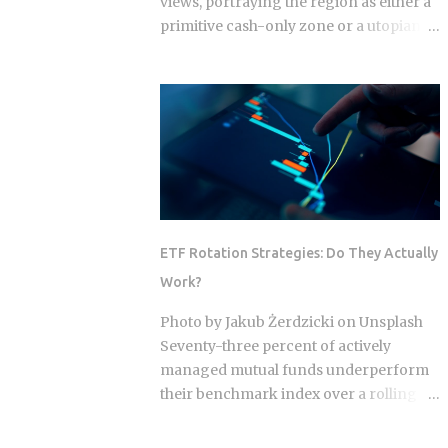
views, portraying the region as either a
primitive cash-only zone or a utopian
cashless society. The reality on the
ground this year is a sophisticated, dual-
layer economy where high-velocity
digital wallets exist in a state of
permanent friction with the legacy cash
world. For an expat or digital analyst,
success is found by understanding that
e-wallets like MoMo and ZaloPay are
not mere replacements for physical
ETF Rotation Strategies: Do They Actually
currency but are specialized software
Work?
layers designed for specific urban
behaviors. This guide provides the
Photo by Jakub Żerdzicki on Unsplash
institutional-grade insight required to
Seventy-three percent of actively
navigate the current Vietnamese fintech
managed mutual funds underperform
landscape without the typical amateur
their benchmark index over a rolling
hurdles. The Parallel Realities Of Digital
ten-year period. ETF rotation strategies
And Physical Currency The Vietnamese
were built and marketed largely as the