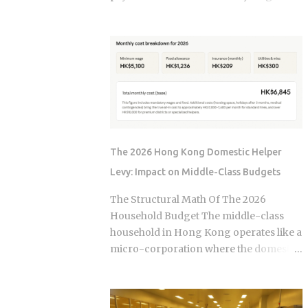
, not the moment the claim gets paid.
year. The culprit is a quiet third account,
Claims history sticks around on your
one that collects a slice of every
record for years. Even after the repair is
payment for taxes and insurance, and
long finished, that claim can still be
almost nobody tracks how or why it
quietly pushing your rate up. Not all
shifts. Once you understand what that
claims are equal. Water damage, fire,
account does and why it moves, you can
and liability claims move ...
budget with confidence instead of
getting blindsided by a bill you never
saw coming. The setup happens
The 2026 Hong Kong Domestic Helper
automatically for most borrowers at
Levy: Impact on Middle-Class Budgets
closing. Lenders calculate your
estimated annual property tax and
The Structural Math Of The 2026
insurance costs, divide by 12, and add
Household Budget The middle-class
that figure on top of your principal and
household in Hong Kong operates like a
interest payment. Bills don't arrive
micro-corporation where the domestic
exactly when the account opens, so
helper is the primary operational
lenders usually require a cushion: you
infrastructure. In the current economic
prepay a few months of escrow deposits
climate of 2026, the baseline cost of