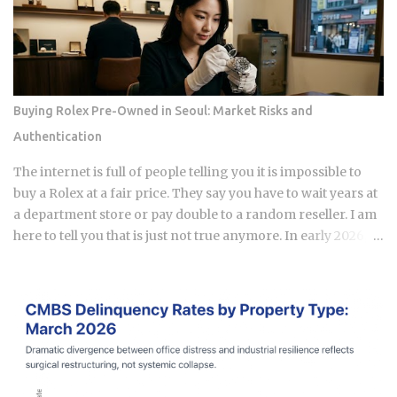
running record of on-time payments, while a closed one
stops adding new evidence that you pay your bills. Credit
mix shrinks. Lenders like to see a blend of installment loans
and revolving credit like cards, so losing the installment
account can narrow that mix. Your debt-to-income ratio
Buying Rolex Pre-Owned in Seoul: Market Risks and
improves, though DTI itself isn't a factor in credit scoring.
Authentication
Lenders use it to judge loan affordability, and a ratio near
36% or less generally reads as favorable to them. A shorter
The internet is full of people telling you it is impossible to
credit file feels an early closure more than...
buy a Rolex at a fair price. They say you have to wait years at
a department store or pay double to a random reseller. I am
here to tell you that is just not true anymore. In early 2026,
the Seoul luxury market has changed completely. If you are
still following the old advice from two years ago, you are
going to lose money. I have spent years watching the shops
in Apgujeong and tracking the real numbers. The "open
run" craze is over, and a new, smarter era of watch investing
has started. This guide is my personal take on how to
navigate the Seoul secondary market without getting