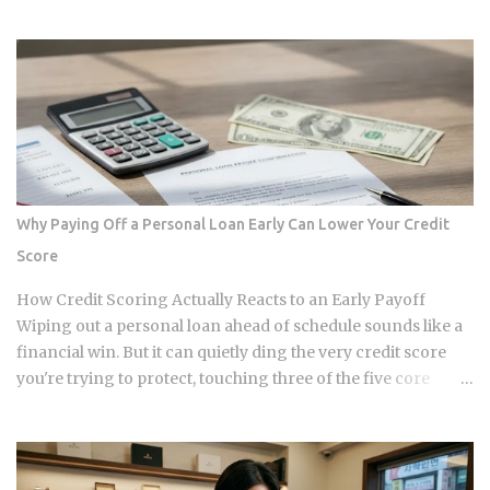
payment for taxes and insurance, and almost nobody tracks
how or why it shifts. Once you understand what that account
does and why it moves, you can budget with confidence
instead of getting blindsided by a bill you never saw
coming. The setup happens automatically for most
borrowers at closing. Lenders calculate your estimated
annual property tax and insurance costs, divide by 12, and
add that figure on top of your principal and interest
payment. Bills don't arrive exactly when the account opens,
Why Paying Off a Personal Loan Early Can Lower Your Credit
so lenders usually require a cushion: you prepay a few
Score
months of escrow deposits upfront so the account isn't
sitting empty when the first tax or insurance bill lands. One
How Credit Scoring Actually Reacts to an Early Payoff
monthly payment covers principal, interest, taxes, and
Wiping out a personal loan ahead of schedule sounds like a
insurance, a structure lende...
financial win. But it can quietly ding the very credit score
you're trying to protect, touching three of the five core
factors that make up your FICO score at once. So how does
doing the responsible thing backfire, and when does it
actually pay to keep that loan open a little longer? Payment
history takes a hit in a subtle way: an open loan builds a