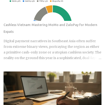
rotating toward recent winners is grounded in documented
academic research — but the gap between that research
and what any specific product actually delivers is exactly
what this post works through. Since ETFs proliferated after
Cashless Vietnam: Mastering MoMo and ZaloPay for Modern
2008, the industry has packaged rotation logic into
Expats
hundreds of products. Robo-advisors, tactical allocation
funds, subscription-based quant newsletters — all of them
Digital payment narratives in Southeast Asia often suffer
sell some variation of the same idea. Understanding the
from extreme binary views, portraying the region as either
underlying mechanics, separately from the produ...
a primitive cash-only zone or a utopian cashless society. The
reality on the ground this year is a sophisticated, dual-layer
economy where high-velocity digital wallets exist in a state
of permanent friction with the legacy cash world. For an
expat or digital analyst, success is found by understanding
that e-wallets like MoMo and ZaloPay are not mere
replacements for physical currency but are specialized
software layers designed for specific urban behaviors. This
guide provides the institutional-grade insight required to
navigate the current Vietnamese fintech landscape without