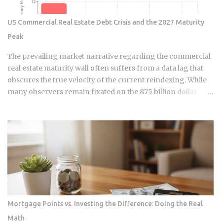
burned. The Great Correction of the Apgujeong Luxury
Resale Market The massive lines outside department stores
US Commercial Real Estate Debt Crisis and the 2027 Maturity
are mostly gone now. In January 2026, Rolex raised their
Peak
retail prices again by about 2.5% to 6%. While the official
prices went up, the resale prices in places like Apgujeong
The prevailing market narrative regarding the commercial
actually stayed flat or even drop...
real estate maturity wall often suffers from a data lag that
obscures the true velocity of the current reindexing. While
many observers remain fixated on the 875 billion dollar
wave of 2026, sophisticated capital is already positioning for
the genuine 1.26 trillion dollar peak arriving in 2027. We are
currently navigating a transition phase where the market is
no longer just anticipating stress; it is actively absorbing the
friction of a 148 basis point increase in average interest
rates. This is a fundamental shift in the financial ledger that
separates legacy valuations from the new economic reality
of 2026. The systemic logic of this crisis is defined by a
surgical extraction of equity rather than a uniform collapse.
Mortgage Points vs. Investing the Difference: Doing the Real
We are seeing a pattern where the "extend and pretend"
Math