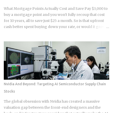
strategies of the past eighteen months are hitting a point of
diminishing returns. Borrowers who pushed their
What Mortgage Points Actually Cost and Save Pay $3,000 to
maturities from early 2025 into this...
buy a mortgage point and you won't fully recoup that cost
for 10 years, all to save just $25 a month. So is that upfront
cash better spent buying down your rate, or would it grow
faster sitting in a down payment or an investment account
instead? 1 point on a $400,000 loan runs $4,000 upfront at
closing . Rate reduction per point: 0.125% to 0.25%, per
Chase and Rocket Mortgage guidance. You get the savings
as a lower monthly payment , not a lump sum refund. Break-
even formula: Cost of Points divided by Monthly Savings,
expressed in months . Take a $3,000 point that saves $25 a
month. That breaks even at 120 months, or 10 years . The
math itself isn't complicated. What makes this hard is that
Nvidia And Beyond: Targeting AI Semiconductor Supply Chain
nobody can guarantee how long they'll keep a loan. Buy
Stocks
points on a mortgage you refinance or sell in five years, and
you've essentially handed the bank an interest-free loan on
The global obsession with Nvidia has created a massive
your own money. For most buyers,...
valuation gap between the front-end designers and the