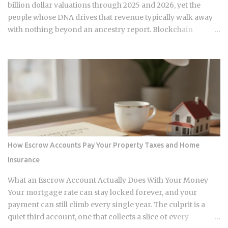
can still be quietly pushing your rate up. Not all claims are
billion dollar valuations through 2025 and 2026, yet the
equal. Water damage, fire, and liability claims move ...
people whose DNA drives that revenue typically walk away
with nothing beyond an ancestry report. Blockchain
genomics platforms like Nebula Genomics were built to
redirect that value back to individuals, but the infrastructure
making those transactions possible was designed by
companies that need to capture fees to survive. Whether the
smart contracts, encrypted storage layers, and marketplace
mechanics actually put money in your pocket, or just
relocate the extraction one layer deeper, is what this post
works through. The DNA Ownership Problem Blockchain
Genomics Is Trying to Solve Traditional genomic
How Escrow Accounts Pay Your Property Taxes and Home
sequencing works like this: you pay a company to sequence
Insurance
your DNA, they store the result, and they sell anonymized or
aggregated versions of that dataset to pharmaceutical firms
What an Escrow Account Actually Does With Your Money
and biotech researchers. The transaction price between the
Your mortgage rate can stay locked forever, and your
sequencing company and the buyer is...
payment can still climb every single year. The culprit is a
quiet third account, one that collects a slice of every