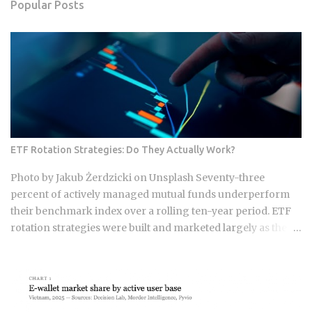
Popular Posts
ETF Rotation Strategies: Do They Actually Work?
Photo by Jakub Żerdzicki on Unsplash Seventy-three
percent of actively managed mutual funds underperform
their benchmark index over a rolling ten-year period. ETF
rotation strategies were built and marketed largely as the fix
for that failure rate. The financial services industry
designed these products, and the fees attached to them
benefit the providers whether or not the underlying
momentum signal survives contact with real transaction
costs and shifting market conditions. The premise of