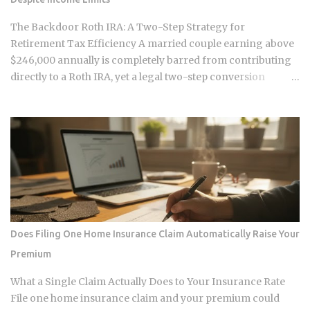
your DNA, they store the result, and they sell anonymized or
aggregated versions of that dataset to pharmaceutical firms
The Backdoor Roth IRA: A Two-Step Strategy for
and biotech researchers. The transaction price between the
Retirement Tax Efficiency A married couple earning above
sequencing company and the buyer is...
$246,000 annually is completely barred from contributing
directly to a Roth IRA, yet a legal two-step conversion
strategy lets them funnel a combined $14,000 or more per
year into tax-free Roth accounts anyway. The gap in the tax
code that makes this possible has a catch most high earners
never see coming, and missing it can turn a smart tax
strategy into a bill they have already paid once. For the 2025
tax year, the IRS sets the Roth IRA phase-out range at
$150,000 to $165,000 for single filers and $236,000 to
$246,000 for married-filing-jointly taxpayers. Above those
upper limits, direct Roth IRA contributions are completely
Does Filing One Home Insurance Claim Automatically Raise Your
prohibited. The 2026 limits are expected to increase
Premium
modestly due to inflation adjustments, placing the married-
filing-jointly cutoff near $252,000, though you should verify
What a Single Claim Actually Does to Your Insurance Rate
official IRS confirmation before filing. Anyone earning
File one home insurance claim and your premium could
above these thresholds n...