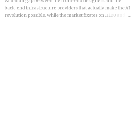
valuation gap between the front-end designers and the
back-end infrastructure providers that actually make the AI
revolution possible. While the market fixates on H100 and
B200 shipments, the real narrative of 2026 is moving toward
the specialized components and advanced packaging
layers where small-cap Asian players hold a technical
monopoly. For those navigating the semiconductor
landscape, the "picks and shovels" of this era are no longer
just about buying the biggest foundry or the most famous
GPU designer. Institutional capital is quietly rotating into
niche suppliers in Taiwan and South Korea that provide the
critical thermal management, high-bandwidth memory
(HBM) testing, and advanced substrate technologies
required for the next generation of AI accelerators. These
companies operate in the shadows of giants like TSMC and
Samsung but possess the pricing power typically reserved
for the industry elite. As AI hardw...