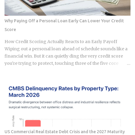
annual property tax and insurance costs, divide by 12, and
add that figure on top of your principal and interest
payment. Bills don't arrive exactly when the account opens,
Why Paying Off a Personal Loan Early Can Lower Your Credit
so lenders usually require a cushion: you prepay a few
Score
months of escrow deposits upfront so the account isn't
sitting empty when the first tax or insurance bill lands. One
How Credit Scoring Actually Reacts to an Early Payoff
monthly payment covers principal, interest, taxes, and
Wiping out a personal loan ahead of schedule sounds like a
insurance, a structure lende...
financial win. But it can quietly ding the very credit score
you're trying to protect, touching three of the five core
factors that make up your FICO score at once. So how does
doing the responsible thing backfire, and when does it
actually pay to keep that loan open a little longer? Payment
history takes a hit in a subtle way: an open loan builds a
running record of on-time payments, while a closed one
stops adding new evidence that you pay your bills. Credit
mix shrinks. Lenders like to see a blend of installment loans
and revolving credit like cards, so losing the installment
account can narrow that mix. Your debt-to-income ratio
US Commercial Real Estate Debt Crisis and the 2027 Maturity