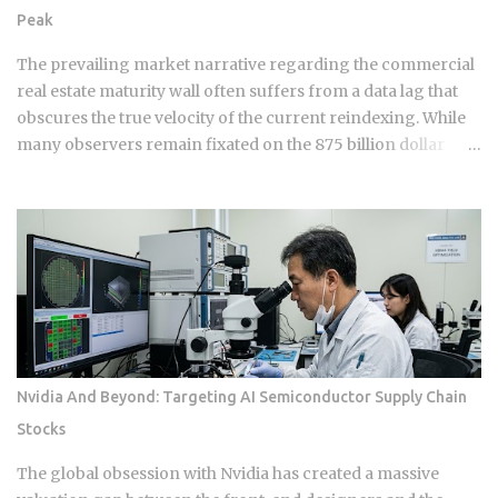
improves, though DTI itself isn't a factor in credit scoring.
Peak
Lenders use it to judge loan affordability, and a ratio near
36% or less generally reads as favorable to them. A shorter
The prevailing market narrative regarding the commercial
credit file feels an early closure more than...
real estate maturity wall often suffers from a data lag that
obscures the true velocity of the current reindexing. While
many observers remain fixated on the 875 billion dollar
wave of 2026, sophisticated capital is already positioning for
the genuine 1.26 trillion dollar peak arriving in 2027. We are
currently navigating a transition phase where the market is
no longer just anticipating stress; it is actively absorbing the
friction of a 148 basis point increase in average interest
rates. This is a fundamental shift in the financial ledger that
separates legacy valuations from the new economic reality
of 2026. The systemic logic of this crisis is defined by a
surgical extraction of equity rather than a uniform collapse.
Nvidia And Beyond: Targeting AI Semiconductor Supply Chain
We are seeing a pattern where the "extend and pretend"
Stocks
strategies of the past eighteen months are hitting a point of
diminishing returns. Borrowers who pushed their
The global obsession with Nvidia has created a massive
maturities from early 2025 into this...