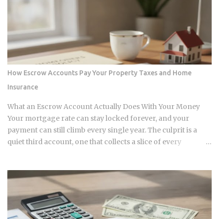
intelligence supply chain. Centralized hyperscalers keep tier
one hardware locked behind long waitlists, forcing
developers to look for alternative infrastructure. Distributed
networks have adapted by absorbing idle hardware globally,
positioning themselves as destinations for machine
learning teams. Approximately 70 percent of global
How Escrow Accounts Pay Your Property Taxes and Home
graphics processing unit demand centers on inference
Insurance
workloads rather than model training. This specific
workload profile favors decentralized architecture, as
What an Escrow Account Actually Does With Your Money
inference requires geographically distributed nodes to
Your mortgage rate can stay locked forever, and your
minimize latency, rather than the ultra-dens...
payment can still climb every single year. The culprit is a
quiet third account, one that collects a slice of every
payment for taxes and insurance, and almost nobody tracks
how or why it shifts. Once you understand what that account
does and why it moves, you can budget with confidence
instead of getting blindsided by a bill you never saw
coming. The setup happens automatically for most
borrowers at closing. Lenders calculate your estimated