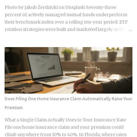
Photo by Jakub Żerdzicki on Unsplash Seventy-three
percent of actively managed mutual funds underperform
their benchmark index over a rolling ten-year period. ETF
rotation strategies were built and marketed largely as the fix
for that failure rate. The financial services industry
designed these products, and the fees attached to them
benefit the providers whether or not the underlying
momentum signal survives contact with real transaction
costs and shifting market conditions. The premise of
rotating toward recent winners is grounded in documented
academic research — but the gap between that research
and what any specific product actually delivers is exactly
what this post works through. Since ETFs proliferated after
Does Filing One Home Insurance Claim Automatically Raise Your
2008, the industry has packaged rotation logic into
Premium
hundreds of products. Robo-advisors, tactical allocation
funds, subscription-based quant newsletters — all of them
What a Single Claim Actually Does to Your Insurance Rate
sell some variation of the same idea. Understanding the
File one home insurance claim and your premium could
underlying mechanics, separately from the produ...
climb anywhere from 10% to 40%. In Florida, where rates