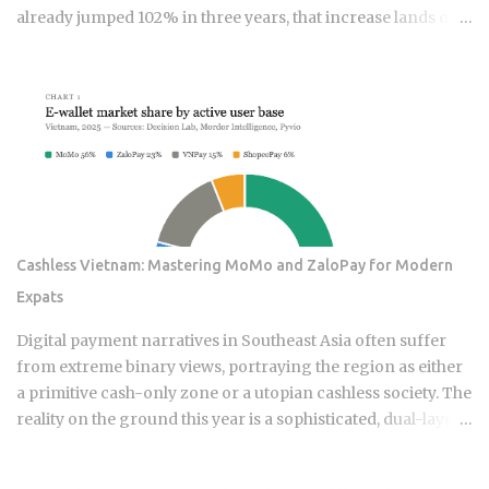
already jumped 102% in three years, that increase lands on
top of premiums that are already the second-highest in the
country. So which is it: does filing the claim itself trigger the
hike, or is your risk profile doing most of the damage?
Insurers price risk using claims data, credit-based
insurance scores, home age, and location, all blended
together. A single claim can push your premium up 10% to
40% , and where you land in that range depends heavily on
what kind of loss you filed. You won't see the increase right
away. It shows up at policy renewal , not the moment the
Cashless Vietnam: Mastering MoMo and ZaloPay for Modern
claim gets paid. Claims history sticks around on your record
Expats
for years. Even after the repair is long finished, that claim
can still be quietly pushing your rate up. Not all claims are
Digital payment narratives in Southeast Asia often suffer
equal. Water damage, fire, and liability claims move ...
from extreme binary views, portraying the region as either
a primitive cash-only zone or a utopian cashless society. The
reality on the ground this year is a sophisticated, dual-layer
economy where high-velocity digital wallets exist in a state
of permanent friction with the legacy cash world. For an