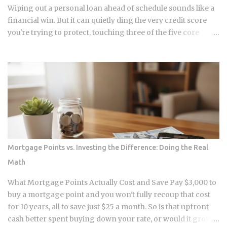
actually stayed flat or even drop...
Wiping out a personal loan ahead of schedule sounds like a
financial win. But it can quietly ding the very credit score
you're trying to protect, touching three of the five core
factors that make up your FICO score at once. So how does
doing the responsible thing backfire, and when does it
actually pay to keep that loan open a little longer? Payment
history takes a hit in a subtle way: an open loan builds a
running record of on-time payments, while a closed one
stops adding new evidence that you pay your bills. Credit
mix shrinks. Lenders like to see a blend of installment loans
and revolving credit like cards, so losing the installment
account can narrow that mix. Your debt-to-income ratio
Mortgage Points vs. Investing the Difference: Doing the Real
improves, though DTI itself isn't a factor in credit scoring.
Math
Lenders use it to judge loan affordability, and a ratio near
36% or less generally reads as favorable to them. A shorter
What Mortgage Points Actually Cost and Save Pay $3,000 to
credit file feels an early closure more than...
buy a mortgage point and you won't fully recoup that cost
for 10 years, all to save just $25 a month. So is that upfront
cash better spent buying down your rate, or would it grow