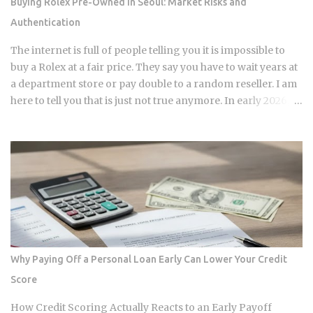
Buying Rolex Pre-Owned in Seoul: Market Risks and
so lenders usually require a cushion: you prepay a few
Authentication
months of escrow deposits upfront so the account isn't
sitting empty when the first tax or insurance bill lands. One
The internet is full of people telling you it is impossible to
monthly payment covers principal, interest, taxes, and
buy a Rolex at a fair price. They say you have to wait years at
insurance, a structure lende...
a department store or pay double to a random reseller. I am
here to tell you that is just not true anymore. In early 2026,
the Seoul luxury market has changed completely. If you are
still following the old advice from two years ago, you are
going to lose money. I have spent years watching the shops
in Apgujeong and tracking the real numbers. The "open
run" craze is over, and a new, smarter era of watch investing
has started. This guide is my personal take on how to
navigate the Seoul secondary market without getting
burned. The Great Correction of the Apgujeong Luxury
Resale Market The massive lines outside department stores
Why Paying Off a Personal Loan Early Can Lower Your Credit
are mostly gone now. In January 2026, Rolex raised their
Score
retail prices again by about 2.5% to 6%. While the official
prices went up, the resale prices in places like Apgujeong
How Credit Scoring Actually Reacts to an Early Payoff