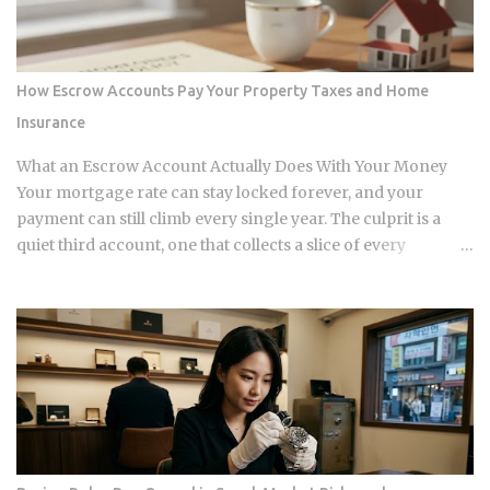
separates legacy valuations from the new economic reality
of 2026. The systemic logic of this crisis is defined by a
surgical extraction of equity rather than a uniform collapse.
How Escrow Accounts Pay Your Property Taxes and Home
We are seeing a pattern where the "extend and pretend"
Insurance
strategies of the past eighteen months are hitting a point of
diminishing returns. Borrowers who pushed their
What an Escrow Account Actually Does With Your Money
maturities from early 2025 into this...
Your mortgage rate can stay locked forever, and your
payment can still climb every single year. The culprit is a
quiet third account, one that collects a slice of every
payment for taxes and insurance, and almost nobody tracks
how or why it shifts. Once you understand what that account
does and why it moves, you can budget with confidence
instead of getting blindsided by a bill you never saw
coming. The setup happens automatically for most
borrowers at closing. Lenders calculate your estimated
annual property tax and insurance costs, divide by 12, and
add that figure on top of your principal and interest
payment. Bills don't arrive exactly when the account opens,