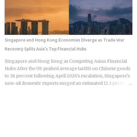
landscape, the "picks and shovels" of this era are no longer
just about buying the biggest foundry or the most famous
GPU designer. Institutional capital is quietly rotating into
niche suppliers in Taiwan and South Korea that provide the
critical thermal management, high-bandwidth memory
Singapore and Hong Kong Economies Diverge as Trade War
(HBM) testing, and advanced substrate technologies
Recovery Splits Asia's Top Financial Hubs
required for the next generation of AI accelerators. These
companies operate in the shadows of giants like TSMC and
Singapore and Hong Kong as Competing Asian Financial
Samsung but possess the pricing power typically reserved
Hubs After the US pushed average tariffs on Chinese goods
for the industry elite. As AI hardw...
to 38 percent following April 2026's escalation, Singapore's
non-oil domestic exports surged an estimated 11.3 percent
year-on-year while Hong Kong retail sales fell 6.1 percent
over the same stretch. That split between Asia's two
dominant financial hubs now forces every investor in an
Asia-Pacific ETF to ask a pointed question: is this divergence
a temporary trade-war distortion, or a permanent repricing
of Hong Kong risk? Singapore's primary role as the hub for
Southeast Asian private wealth management, with assets