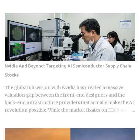
faster sitting in a down payment or an investment account
instead? 1 point on a $400,000 loan runs $4,000 upfront at
closing . Rate reduction per point: 0.125% to 0.25%, per
Chase and Rocket Mortgage guidance. You get the savings
as a lower monthly payment , not a lump sum refund. Break-
even formula: Cost of Points divided by Monthly Savings,
expressed in months . Take a $3,000 point that saves $25 a
month. That breaks even at 120 months, or 10 years . The
math itself isn't complicated. What makes this hard is that
Nvidia And Beyond: Targeting AI Semiconductor Supply Chain
nobody can guarantee how long they'll keep a loan. Buy
Stocks
points on a mortgage you refinance or sell in five years, and
you've essentially handed the bank an interest-free loan on
The global obsession with Nvidia has created a massive
your own money. For most buyers,...
valuation gap between the front-end designers and the
back-end infrastructure providers that actually make the AI
revolution possible. While the market fixates on H100 and
B200 shipments, the real narrative of 2026 is moving toward
the specialized components and advanced packaging
layers where small-cap Asian players hold a technical
monopoly. For those navigating the semiconductor