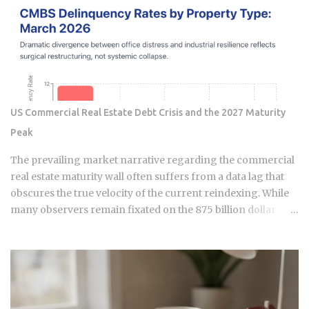
expat or digital analyst, success is found by understanding
that e-wallets like MoMo and ZaloPay are not mere
replacements for physical currency but are specialized
software layers designed for specific urban behaviors. This
guide provides the institutional-grade insight required to
navigate the current Vietnamese fintech landscape without
the typical amateur hurdles. The Parallel Realities Of Digital
US Commercial Real Estate Debt Crisis and the 2027 Maturity
And Physical Currency The Vietnamese economy operates
Peak
as a hybrid system where digital super-apps and physical
cash serve distinct masters. While major urban centers
The prevailing market narrative regarding the commercial
appear fully digitized through the ubiquitous VietQR
real estate maturity wall often suffers from a data lag that
network, ...
obscures the true velocity of the current reindexing. While
many observers remain fixated on the 875 billion dollar
wave of 2026, sophisticated capital is already positioning for
the genuine 1.26 trillion dollar peak arriving in 2027. We are
currently navigating a transition phase where the market is
no longer just anticipating stress; it is actively absorbing the
friction of a 148 basis point increase in average interest
rates. This is a fundamental shift in the financial ledger that