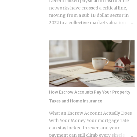
Decentralized physical infrastructure
range depends heavily on what kind of
networks have crossed a critical line,
loss you filed. You won't see the increase
moving from a sub 1B dollar sector in
right away. It shows up at policy renewal
2022 to a collective market valuation
, not the moment the claim gets paid.
fluctuating between 9B dollars and 10B
Claims history sticks around on your
dollars. This structural growth is
record for years. Even after the repair is
supported by roughly 150M dollars in
long finished, that claim can still be
cumulative monthly on-chain activity
quietly pushing your rate up. Not all
across the broader DePIN sector. The
claims are equal. Water damage, fire,
expansion stems from a fundamental
and liability claims move ...
bottleneck in the artificial intelligence
supply chain. Centralized hyperscalers
keep tier one hardware locked behind
How Escrow Accounts Pay Your Property
long waitlists, forcing developers to
Taxes and Home Insurance
look for alternative infrastructure.
Distributed networks have adapted by
What an Escrow Account Actually Does
absorbing idle hardware globally,
With Your Money Your mortgage rate
positioning themselves as destinations
can stay locked forever, and your
for machine learning teams.
payment can still climb every single