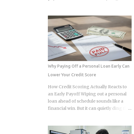
Approximately 70 percent of global
year. The culprit is a quiet third account,
graphics processing unit demand
one that collects a slice of every
centers on inference workloads rather
payment for taxes and insurance, and
than model training. This specific
almost nobody tracks how or why it
workload profile favors decentralized
shifts. Once you understand what that
architecture, as inference requires
account does and why it moves, you can
geographically distributed nodes to
budget with confidence instead of
minimize latency, rather than the ultra-
getting blindsided by a bill you never
dens...
saw coming. The setup happens
Why Paying Off a Personal Loan Early Can
automatically for most borrowers at
Lower Your Credit Score
closing. Lenders calculate your
estimated annual property tax and
How Credit Scoring Actually Reacts to
insurance costs, divide by 12, and add
an Early Payoff Wiping out a personal
that figure on top of your principal and
loan ahead of schedule sounds like a
interest payment. Bills don't arrive
financial win. But it can quietly ding the
exactly when the account opens, so
very credit score you're trying to
lenders usually require a cushion: you
protect, touching three of the five core
prepay a few months of escrow deposits
factors that make up your FICO score at