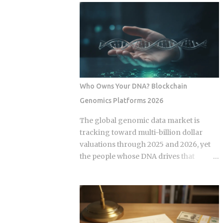
economy operates as a hybrid system
fix for that failure rate. The financial
where digital super-apps and physical
services industry designed these
cash serve distinct masters. While major
products, and the fees attached to them
urban centers appear fully digitized
benefit the providers whether or not the
through the ubiquitous VietQR network,
underlying momentum signal survives
...
contact with real transaction costs and
shifting market conditions. The premise
Who Owns Your DNA? Blockchain
of rotating toward recent winners is
Genomics Platforms 2026
grounded in documented academic
research — but the gap between that
The global genomic data market is
research and what any specific product
tracking toward multi-billion dollar
actually delivers is exactly what this post
valuations through 2025 and 2026, yet
works through. Since ETFs proliferated
the people whose DNA drives that
after 2008, the industry has packaged
revenue typically walk away with
rotation logic into hundreds of
nothing beyond an ancestry report.
products. Robo-advisors, tactical
Blockchain genomics platforms like
allocation funds, subscription-based
Nebula Genomics were built to redirect
quant newsletters — all of them sell
that value back to individuals, but the