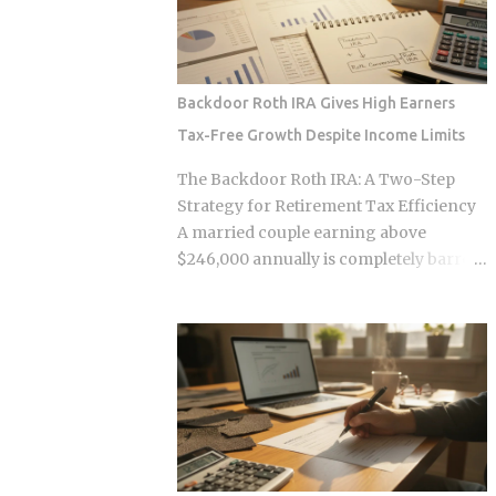
some variation of the same idea.
infrastructure making those
Understanding the underlying
transactions possible was designed by
mechanics, separately from the produ...
companies that need to capture fees to
survive. Whether the smart contracts,
Backdoor Roth IRA Gives High Earners
encrypted storage layers, and
Tax-Free Growth Despite Income Limits
marketplace mechanics actually put
money in your pocket, or just relocate
The Backdoor Roth IRA: A Two-Step
the extraction one layer deeper, is what
Strategy for Retirement Tax Efficiency
this post works through. The DNA
A married couple earning above
Ownership Problem Blockchain
$246,000 annually is completely barred
Genomics Is Trying to Solve Traditional
from contributing directly to a Roth IRA,
genomic sequencing works like this:
yet a legal two-step conversion strategy
you pay a company to sequence your
lets them funnel a combined $14,000 or
DNA, they store the result, and they sell
more per year into tax-free Roth
anonymized or aggregated versions of
accounts anyway. The gap in the tax
that dataset to pharmaceutical firms and
code that makes this possible has a catch
biotech researchers. The transaction
most high earners never see coming,
price between the sequencing company
and missing it can turn a smart tax
and the buyer is...