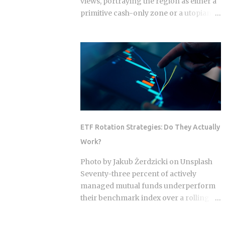
views, portraying the region as either a
primitive cash-only zone or a utopian
cashless society. The reality on the
ground this year is a sophisticated, dual-
layer economy where high-velocity
digital wallets exist in a state of
permanent friction with the legacy cash
world. For an expat or digital analyst,
success is found by understanding that
e-wallets like MoMo and ZaloPay are
not mere replacements for physical
ETF Rotation Strategies: Do They Actually
currency but are specialized software
Work?
layers designed for specific urban
behaviors. This guide provides the
Photo by Jakub Żerdzicki on Unsplash
institutional-grade insight required to
Seventy-three percent of actively
navigate the current Vietnamese fintech
managed mutual funds underperform
landscape without the typical amateur
their benchmark index over a rolling
hurdles. The Parallel Realities Of Digital
ten-year period. ETF rotation strategies
And Physical Currency The Vietnamese
were built and marketed largely as the