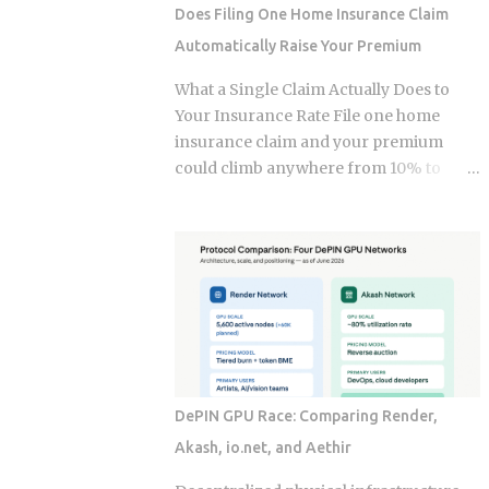
strategy into a bill they have already
Does Filing One Home Insurance Claim
paid once. For the 2025 tax year, the IRS
Automatically Raise Your Premium
sets the Roth IRA phase-out range at
$150,000 to $165,000 for single filers
What a Single Claim Actually Does to
and $236,000 to $246,000 for married-
Your Insurance Rate File one home
filing-jointly taxpayers. Above those
insurance claim and your premium
upper limits, direct Roth IRA
could climb anywhere from 10% to
contributions are completely
40%. In Florida, where rates already
prohibited. The 2026 limits are expected
jumped 102% in three years, that
to increase modestly due to inflation
increase lands on top of premiums that
adjustments, placing the married-
are already the second-highest in the
filing-jointly cutoff near $252,000,
country. So which is it: does filing the
though you should verify official IRS
claim itself trigger the hike, or is your
confirmation before filing. Anyone
risk profile doing most of the damage?
earning above these thresholds n...
Insurers price risk using claims data,
credit-based insurance scores, home
DePIN GPU Race: Comparing Render,
age, and location, all blended together. A
Akash, io.net, and Aethir
single claim can push your premium up
10% to 40% , and where you land in that