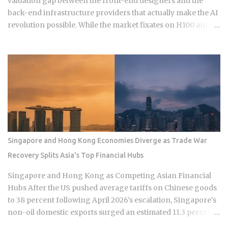
valuation gap between the front-end designers and the
back-end infrastructure providers that actually make the AI
revolution possible. While the market fixates on H100 and
B200 shipments, the real narrative of 2026 is moving toward
the specialized components and advanced packaging
layers where small-cap Asian players hold a technical
monopoly. For those navigating the semiconductor
landscape, the "picks and shovels" of this era are no longer
just about buying the biggest foundry or the most famous
GPU designer. Institutional capital is quietly rotating into
niche suppliers in Taiwan and South Korea that provide the
critical thermal management, high-bandwidth memory
Singapore and Hong Kong Economies Diverge as Trade War
(HBM) testing, and advanced substrate technologies
Recovery Splits Asia's Top Financial Hubs
required for the next generation of AI accelerators. These
companies operate in the shadows of giants like TSMC and
Singapore and Hong Kong as Competing Asian Financial
Samsung but possess the pricing power typically reserved
Hubs After the US pushed average tariffs on Chinese goods
for the industry elite. As AI hardw...
to 38 percent following April 2026's escalation, Singapore's
non-oil domestic exports surged an estimated 11.3 percent
year-on-year while Hong Kong retail sales fell 6.1 percent