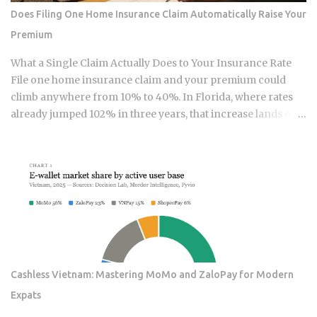
what this post works through. Since ETFs proliferated after
Does Filing One Home Insurance Claim Automatically Raise Your
2008, the industry has packaged rotation logic into
Premium
hundreds of products. Robo-advisors, tactical allocation
funds, subscription-based quant newsletters — all of them
What a Single Claim Actually Does to Your Insurance Rate
sell some variation of the same idea. Understanding the
File one home insurance claim and your premium could
underlying mechanics, separately from the produ...
climb anywhere from 10% to 40%. In Florida, where rates
already jumped 102% in three years, that increase lands on
top of premiums that are already the second-highest in the
country. So which is it: does filing the claim itself trigger the
hike, or is your risk profile doing most of the damage?
Insurers price risk using claims data, credit-based
insurance scores, home age, and location, all blended
together. A single claim can push your premium up 10% to
40% , and where you land in that range depends heavily on
what kind of loss you filed. You won't see the increase right
away. It shows up at policy renewal , not the moment the
Cashless Vietnam: Mastering MoMo and ZaloPay for Modern
claim gets paid. Claims history sticks around on your record
Expats
for years. Even after the repair is long finished, that claim