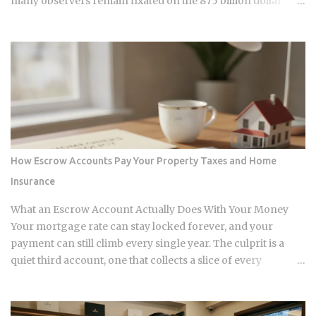
many observers remain fixated on the 875 billion dollar
wave of 2026, sophisticated capital is already positioning for
the genuine 1.26 trillion dollar peak arriving in 2027. We are
currently navigating a transition phase where the market is
no longer just anticipating stress; it is actively absorbing the
friction of a 148 basis point increase in average interest
rates. This is a fundamental shift in the financial ledger that
separates legacy valuations from the new economic reality
of 2026. The systemic logic of this crisis is defined by a
surgical extraction of equity rather than a uniform collapse.
How Escrow Accounts Pay Your Property Taxes and Home
We are seeing a pattern where the "extend and pretend"
Insurance
strategies of the past eighteen months are hitting a point of
diminishing returns. Borrowers who pushed their
What an Escrow Account Actually Does With Your Money
maturities from early 2025 into this...
Your mortgage rate can stay locked forever, and your
payment can still climb every single year. The culprit is a
quiet third account, one that collects a slice of every
payment for taxes and insurance, and almost nobody tracks
how or why it shifts. Once you understand what that account
does and why it moves, you can budget with confidence