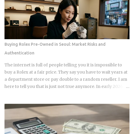
instead of getting blindsided by a bill you never saw
coming. The setup happens automatically for most
borrowers at closing. Lenders calculate your estimated
annual property tax and insurance costs, divide by 12, and
add that figure on top of your principal and interest
payment. Bills don't arrive exactly when the account opens,
Buying Rolex Pre-Owned in Seoul: Market Risks and
so lenders usually require a cushion: you prepay a few
Authentication
months of escrow deposits upfront so the account isn't
sitting empty when the first tax or insurance bill lands. One
The internet is full of people telling you it is impossible to
monthly payment covers principal, interest, taxes, and
buy a Rolex at a fair price. They say you have to wait years at
insurance, a structure lende...
a department store or pay double to a random reseller. I am
here to tell you that is just not true anymore. In early 2026,
the Seoul luxury market has changed completely. If you are
still following the old advice from two years ago, you are
going to lose money. I have spent years watching the shops
in Apgujeong and tracking the real numbers. The "open
run" craze is over, and a new, smarter era of watch investing
has started. This guide is my personal take on how to