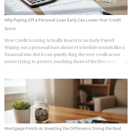
navigate the Seoul secondary market without getting
burned. The Great Correction of the Apgujeong Luxury
Resale Market The massive lines outside department stores
Why Paying Off a Personal Loan Early Can Lower Your Credit
are mostly gone now. In January 2026, Rolex raised their
Score
retail prices again by about 2.5% to 6%. While the official
prices went up, the resale prices in places like Apgujeong
How Credit Scoring Actually Reacts to an Early Payoff
actually stayed flat or even drop...
Wiping out a personal loan ahead of schedule sounds like a
financial win. But it can quietly ding the very credit score
you're trying to protect, touching three of the five core
factors that make up your FICO score at once. So how does
doing the responsible thing backfire, and when does it
actually pay to keep that loan open a little longer? Payment
history takes a hit in a subtle way: an open loan builds a
running record of on-time payments, while a closed one
stops adding new evidence that you pay your bills. Credit
mix shrinks. Lenders like to see a blend of installment loans
and revolving credit like cards, so losing the installment
account can narrow that mix. Your debt-to-income ratio
Mortgage Points vs. Investing the Difference: Doing the Real