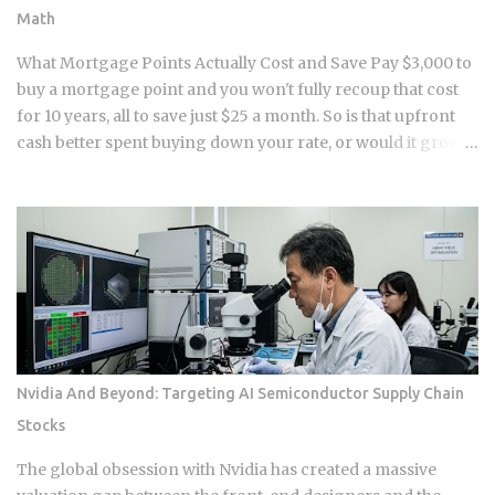
improves, though DTI itself isn't a factor in credit scoring.
Math
Lenders use it to judge loan affordability, and a ratio near
36% or less generally reads as favorable to them. A shorter
What Mortgage Points Actually Cost and Save Pay $3,000 to
credit file feels an early closure more than...
buy a mortgage point and you won't fully recoup that cost
for 10 years, all to save just $25 a month. So is that upfront
cash better spent buying down your rate, or would it grow
faster sitting in a down payment or an investment account
instead? 1 point on a $400,000 loan runs $4,000 upfront at
closing . Rate reduction per point: 0.125% to 0.25%, per
Chase and Rocket Mortgage guidance. You get the savings
as a lower monthly payment , not a lump sum refund. Break-
even formula: Cost of Points divided by Monthly Savings,
expressed in months . Take a $3,000 point that saves $25 a
month. That breaks even at 120 months, or 10 years . The
math itself isn't complicated. What makes this hard is that
Nvidia And Beyond: Targeting AI Semiconductor Supply Chain
nobody can guarantee how long they'll keep a loan. Buy
Stocks
points on a mortgage you refinance or sell in five years, and
you've essentially handed the bank an interest-free loan on
The global obsession with Nvidia has created a massive
your own money. For most buyers,...