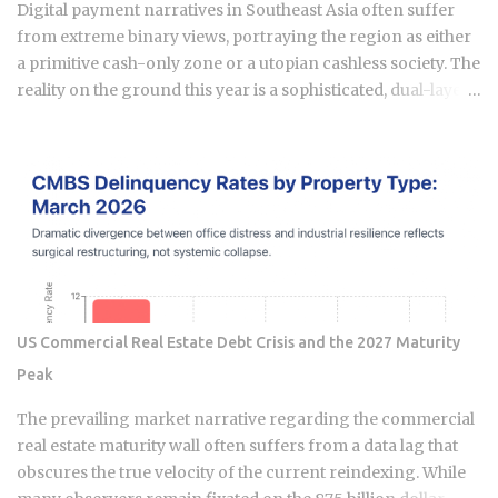
can still be quietly pushing your rate up. Not all claims are
Digital payment narratives in Southeast Asia often suffer
equal. Water damage, fire, and liability claims move ...
from extreme binary views, portraying the region as either
a primitive cash-only zone or a utopian cashless society. The
reality on the ground this year is a sophisticated, dual-layer
economy where high-velocity digital wallets exist in a state
of permanent friction with the legacy cash world. For an
expat or digital analyst, success is found by understanding
that e-wallets like MoMo and ZaloPay are not mere
replacements for physical currency but are specialized
software layers designed for specific urban behaviors. This
guide provides the institutional-grade insight required to
navigate the current Vietnamese fintech landscape without
the typical amateur hurdles. The Parallel Realities Of Digital
US Commercial Real Estate Debt Crisis and the 2027 Maturity
And Physical Currency The Vietnamese economy operates
Peak
as a hybrid system where digital super-apps and physical
cash serve distinct masters. While major urban centers
The prevailing market narrative regarding the commercial
appear fully digitized through the ubiquitous VietQR
real estate maturity wall often suffers from a data lag that
network, ...
obscures the true velocity of the current reindexing. While