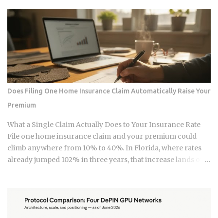
year into tax-free Roth accounts anyway. The gap in the tax
code that makes this possible has a catch most high earners
never see coming, and missing it can turn a smart tax
strategy into a bill they have already paid once. For the 2025
tax year, the IRS sets the Roth IRA phase-out range at
$150,000 to $165,000 for single filers and $236,000 to
$246,000 for married-filing-jointly taxpayers. Above those
upper limits, direct Roth IRA contributions are completely
Does Filing One Home Insurance Claim Automatically Raise Your
prohibited. The 2026 limits are expected to increase
Premium
modestly due to inflation adjustments, placing the married-
filing-jointly cutoff near $252,000, though you should verify
What a Single Claim Actually Does to Your Insurance Rate
official IRS confirmation before filing. Anyone earning
File one home insurance claim and your premium could
above these thresholds n...
climb anywhere from 10% to 40%. In Florida, where rates
already jumped 102% in three years, that increase lands on
top of premiums that are already the second-highest in the
country. So which is it: does filing the claim itself trigger the
hike, or is your risk profile doing most of the damage?
Insurers price risk using claims data, credit-based