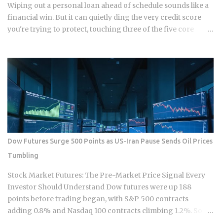
monthly payment covers principal, interest, taxes, and
Wiping out a personal loan ahead of schedule sounds like a
insurance, a structure lende...
financial win. But it can quietly ding the very credit score
you're trying to protect, touching three of the five core
factors that make up your FICO score at once. So how does
doing the responsible thing backfire, and when does it
actually pay to keep that loan open a little longer? Payment
history takes a hit in a subtle way: an open loan builds a
running record of on-time payments, while a closed one
stops adding new evidence that you pay your bills. Credit
mix shrinks. Lenders like to see a blend of installment loans
and revolving credit like cards, so losing the installment
account can narrow that mix. Your debt-to-income ratio
Dow Futures Surge 500 Points as US-Iran Pause Sends Oil Prices
improves, though DTI itself isn't a factor in credit scoring.
Tumbling
Lenders use it to judge loan affordability, and a ratio near
36% or less generally reads as favorable to them. A shorter
Stock Market Futures: The Pre-Market Price Signal Every
credit file feels an early closure more than...
Investor Should Understand Dow futures were up 188
points before trading began, with S&P 500 contracts
adding 0.8% and Nasdaq 100 contracts climbing 1.2%. So