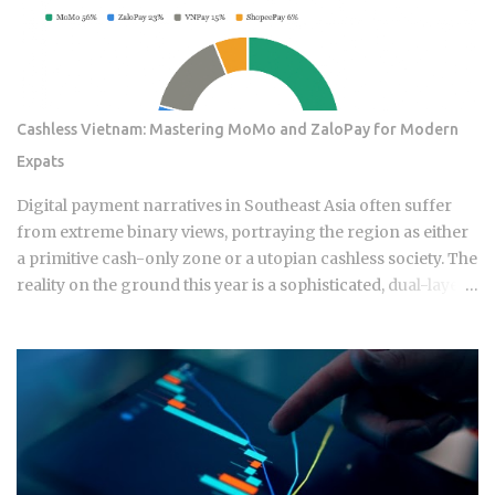
Cashless Vietnam: Mastering MoMo and ZaloPay for Modern
Expats
Digital payment narratives in Southeast Asia often suffer
from extreme binary views, portraying the region as either
a primitive cash-only zone or a utopian cashless society. The
reality on the ground this year is a sophisticated, dual-layer
economy where high-velocity digital wallets exist in a state
of permanent friction with the legacy cash world. For an
expat or digital analyst, success is found by understanding
that e-wallets like MoMo and ZaloPay are not mere
replacements for physical currency but are specialized
software layers designed for specific urban behaviors. This
guide provides the institutional-grade insight required to