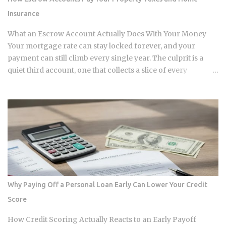
graphics processing unit demand centers on inference
Insurance
workloads rather than model training. This specific
workload profile favors decentralized architecture, as
What an Escrow Account Actually Does With Your Money
inference requires geographically distributed nodes to
Your mortgage rate can stay locked forever, and your
minimize latency, rather than the ultra-dens...
payment can still climb every single year. The culprit is a
quiet third account, one that collects a slice of every
payment for taxes and insurance, and almost nobody tracks
how or why it shifts. Once you understand what that account
does and why it moves, you can budget with confidence
instead of getting blindsided by a bill you never saw
coming. The setup happens automatically for most
borrowers at closing. Lenders calculate your estimated
annual property tax and insurance costs, divide by 12, and
add that figure on top of your principal and interest
payment. Bills don't arrive exactly when the account opens,
Why Paying Off a Personal Loan Early Can Lower Your Credit
so lenders usually require a cushion: you prepay a few
Score
months of escrow deposits upfront so the account isn't
sitting empty when the first tax or insurance bill lands. One
How Credit Scoring Actually Reacts to an Early Payoff