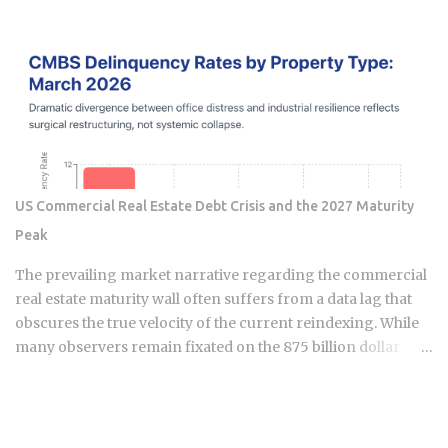
why does a ceasefire in the Middle East move American
stock index contracts in the middle of the night, and how
does that pre-market signal translate into real money
gained or lost when the opening bell rings at 9:30 a.m.
Eastern? The three primary US futures contracts are E-mini
S&P 500, E-mini Dow, and E-mini Nasdaq 100, all traded on
the CME's Globex platform, which opens Sunday at 6:00 p.m.
Eastern and runs nearly around the clock through the week
Futures pricing absorbs overnight news from Asia and
US Commercial Real Estate Debt Crisis and the 2027 Maturity
Europe, central bank statements, and geopolitical
Peak
developments before US retail investors can act, giving
early movers an information edge A move of 1% or more
The prevailing market narrative regarding the commercial
before the open is a meaningful directional signal. It gets
real estate maturity wall often suffers from a data lag that
confirmed more often than not...
obscures the true velocity of the current reindexing. While
many observers remain fixated on the 875 billion dollar
wave of 2026, sophisticated capital is already positioning for
the genuine 1.26 trillion dollar peak arriving in 2027. We are
currently navigating a transition phase where the market is
no longer just anticipating stress; it is actively absorbing the