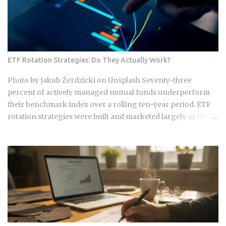
ETF Rotation Strategies: Do They Actually Work?
Photo by Jakub Żerdzicki on Unsplash Seventy-three
percent of actively managed mutual funds underperform
their benchmark index over a rolling ten-year period. ETF
rotation strategies were built and marketed largely as the fix
for that failure rate. The financial services industry
designed these products, and the fees attached to them
benefit the providers whether or not the underlying
momentum signal survives contact with real transaction
costs and shifting market conditions. The premise of
rotating toward recent winners is grounded in documented
academic research — but the gap between that research
and what any specific product actually delivers is exactly
what this post works through. Since ETFs proliferated after