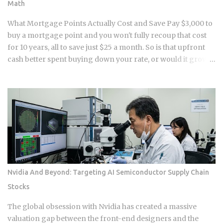
Math
retail prices again by about 2.5% to 6%. While the official
prices went up, the resale prices in places like Apgujeong
What Mortgage Points Actually Cost and Save Pay $3,000 to
actually stayed flat or even drop...
buy a mortgage point and you won't fully recoup that cost
for 10 years, all to save just $25 a month. So is that upfront
cash better spent buying down your rate, or would it grow
faster sitting in a down payment or an investment account
instead? 1 point on a $400,000 loan runs $4,000 upfront at
closing . Rate reduction per point: 0.125% to 0.25%, per
Chase and Rocket Mortgage guidance. You get the savings
as a lower monthly payment , not a lump sum refund. Break-
even formula: Cost of Points divided by Monthly Savings,
expressed in months . Take a $3,000 point that saves $25 a
month. That breaks even at 120 months, or 10 years . The
math itself isn't complicated. What makes this hard is that
Nvidia And Beyond: Targeting AI Semiconductor Supply Chain
nobody can guarantee how long they'll keep a loan. Buy
Stocks
points on a mortgage you refinance or sell in five years, and
you've essentially handed the bank an interest-free loan on
The global obsession with Nvidia has created a massive
your own money. For most buyers,...
valuation gap between the front-end designers and the