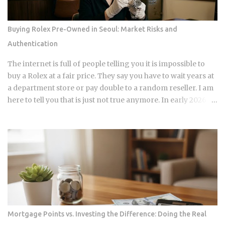
and revolving credit like cards, so losing the installment
account can narrow that mix. Your debt-to-income ratio
Buying Rolex Pre-Owned in Seoul: Market Risks and
improves, though DTI itself isn't a factor in credit scoring.
Authentication
Lenders use it to judge loan affordability, and a ratio near
36% or less generally reads as favorable to them. A shorter
The internet is full of people telling you it is impossible to
credit file feels an early closure more than...
buy a Rolex at a fair price. They say you have to wait years at
a department store or pay double to a random reseller. I am
here to tell you that is just not true anymore. In early 2026,
the Seoul luxury market has changed completely. If you are
still following the old advice from two years ago, you are
going to lose money. I have spent years watching the shops
in Apgujeong and tracking the real numbers. The "open
run" craze is over, and a new, smarter era of watch investing
has started. This guide is my personal take on how to
navigate the Seoul secondary market without getting
burned. The Great Correction of the Apgujeong Luxury
Resale Market The massive lines outside department stores
Mortgage Points vs. Investing the Difference: Doing the Real
are mostly gone now. In January 2026, Rolex raised their