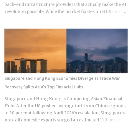
back-end infrastructure providers that actually make the AI
revolution possible. While the market fixates on H100 and
B200 shipments, the real narrative of 2026 is moving toward
the specialized components and advanced packaging
layers where small-cap Asian players hold a technical
monopoly. For those navigating the semiconductor
landscape, the "picks and shovels" of this era are no longer
just about buying the biggest foundry or the most famous
GPU designer. Institutional capital is quietly rotating into
niche suppliers in Taiwan and South Korea that provide the
critical thermal management, high-bandwidth memory
Singapore and Hong Kong Economies Diverge as Trade War
(HBM) testing, and advanced substrate technologies
Recovery Splits Asia's Top Financial Hubs
required for the next generation of AI accelerators. These
companies operate in the shadows of giants like TSMC and
Singapore and Hong Kong as Competing Asian Financial
Samsung but possess the pricing power typically reserved
Hubs After the US pushed average tariffs on Chinese goods
for the industry elite. As AI hardw...
to 38 percent following April 2026's escalation, Singapore's
non-oil domestic exports surged an estimated 11.3 percent
year-on-year while Hong Kong retail sales fell 6.1 percent