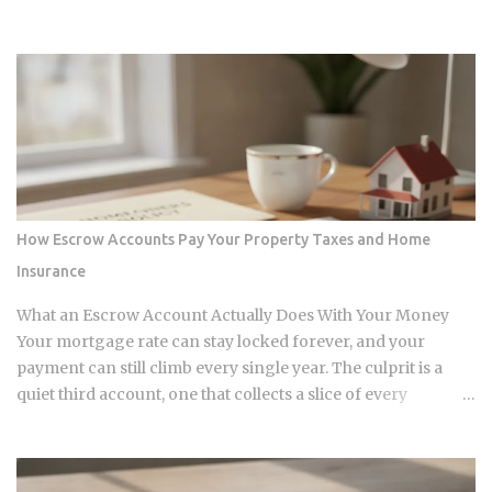
wave of 2026, sophisticated capital is already positioning for
the genuine 1.26 trillion dollar peak arriving in 2027. We are
currently navigating a transition phase where the market is
no longer just anticipating stress; it is actively absorbing the
friction of a 148 basis point increase in average interest
rates. This is a fundamental shift in the financial ledger that
separates legacy valuations from the new economic reality
of 2026. The systemic logic of this crisis is defined by a
surgical extraction of equity rather than a uniform collapse.
How Escrow Accounts Pay Your Property Taxes and Home
We are seeing a pattern where the "extend and pretend"
Insurance
strategies of the past eighteen months are hitting a point of
diminishing returns. Borrowers who pushed their
What an Escrow Account Actually Does With Your Money
maturities from early 2025 into this...
Your mortgage rate can stay locked forever, and your
payment can still climb every single year. The culprit is a
quiet third account, one that collects a slice of every
payment for taxes and insurance, and almost nobody tracks
how or why it shifts. Once you understand what that account
does and why it moves, you can budget with confidence