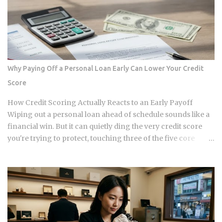
instead of getting blindsided by a bill you never saw
coming. The setup happens automatically for most
borrowers at closing. Lenders calculate your estimated
annual property tax and insurance costs, divide by 12, and
add that figure on top of your principal and interest
payment. Bills don't arrive exactly when the account opens,
Why Paying Off a Personal Loan Early Can Lower Your Credit
so lenders usually require a cushion: you prepay a few
Score
months of escrow deposits upfront so the account isn't
sitting empty when the first tax or insurance bill lands. One
How Credit Scoring Actually Reacts to an Early Payoff
monthly payment covers principal, interest, taxes, and
Wiping out a personal loan ahead of schedule sounds like a
insurance, a structure lende...
financial win. But it can quietly ding the very credit score
you're trying to protect, touching three of the five core
factors that make up your FICO score at once. So how does
doing the responsible thing backfire, and when does it
actually pay to keep that loan open a little longer? Payment
history takes a hit in a subtle way: an open loan builds a
running record of on-time payments, while a closed one
stops adding new evidence that you pay your bills. Credit
mix shrinks. Lenders like to see a blend of installment loans