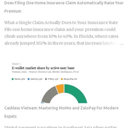
Does Filing One Home Insurance Claim Automatically Raise Your
2008, the industry has packaged rotation logic into
Premium
hundreds of products. Robo-advisors, tactical allocation
funds, subscription-based quant newsletters — all of them
What a Single Claim Actually Does to Your Insurance Rate
sell some variation of the same idea. Understanding the
File one home insurance claim and your premium could
underlying mechanics, separately from the produ...
climb anywhere from 10% to 40%. In Florida, where rates
already jumped 102% in three years, that increase lands on
top of premiums that are already the second-highest in the
country. So which is it: does filing the claim itself trigger the
hike, or is your risk profile doing most of the damage?
Insurers price risk using claims data, credit-based
insurance scores, home age, and location, all blended
together. A single claim can push your premium up 10% to
40% , and where you land in that range depends heavily on
what kind of loss you filed. You won't see the increase right
away. It shows up at policy renewal , not the moment the
Cashless Vietnam: Mastering MoMo and ZaloPay for Modern
claim gets paid. Claims history sticks around on your record
Expats
for years. Even after the repair is long finished, that claim
can still be quietly pushing your rate up. Not all claims are
Digital payment narratives in Southeast Asia often suffer