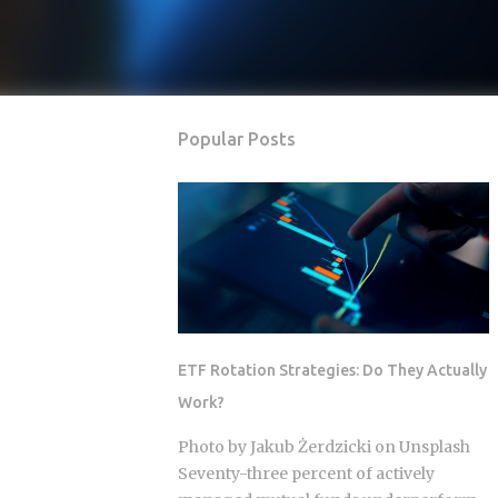
Popular Posts
ETF Rotation Strategies: Do They Actually
Work?
Photo by Jakub Żerdzicki on Unsplash
Seventy-three percent of actively