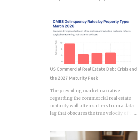
mix. Your debt-to-income ratio
random reseller. I am here to tell you
improves, though DTI itself isn't a factor
that is just not true anymore. In early
in credit scoring. Lenders use it to judge
2026, the Seoul luxury market has
loan affordability, and a ratio near 36%
changed completely. If you are still
or less generally reads as favorable to
following the old advice from two years
them. A shorter credit file feels an early
ago, you are going to lose money. I have
closure more than...
spent years watching the shops in
Apgujeong and tracking the real
numbers. The "open run" craze is over,
US Commercial Real Estate Debt Crisis and
and a new, smarter era of watch
the 2027 Maturity Peak
investing has started. This guide is my
personal take on how to navigate the
The prevailing market narrative
Seoul secondary market without
regarding the commercial real estate
getting burned. The Great Correction of
maturity wall often suffers from a data
the Apgujeong Luxury Resale Market
lag that obscures the true velocity of the
The massive lines outside department
current reindexing. While many
stores are mostly gone now. In January
observers remain fixated on the 875
2026, Rolex raised their retail prices
billion dollar wave of 2026, sophisticated