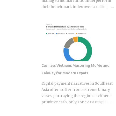
managed mutual funds underperform
their benchmark index over a rolling
ten-year period. ETF rotation strategies
were built and marketed largely as the
fix for that failure rate. The financial
services industry designed these
products, and the fees attached to them
benefit the providers whether or not the
underlying momentum signal survives
contact with real transaction costs and
shifting market conditions. The premise
Cashless Vietnam: Mastering MoMo and
of rotating toward recent winners is
ZaloPay for Modern Expats
grounded in documented academic
research — but the gap between that
Digital payment narratives in Southeast
research and what any specific product
Asia often suffer from extreme binary
actually delivers is exactly what this post
views, portraying the region as either a
works through. Since ETFs proliferated
primitive cash-only zone or a utopian
after 2008, the industry has packaged
cashless society. The reality on the
rotation logic into hundreds of
ground this year is a sophisticated, dual-