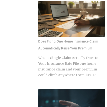
products. Robo-advisors, tactical
layer economy where high-velocity
allocation funds, subscription-based
digital wallets exist in a state of
quant newsletters — all of them sell
permanent friction with the legacy cash
some variation of the same idea.
world. For an expat or digital analyst,
Understanding the underlying
success is found by understanding that
mechanics, separately from the produ...
e-wallets like MoMo and ZaloPay are
not mere replacements for physical
Does Filing One Home Insurance Claim
currency but are specialized software
Automatically Raise Your Premium
layers designed for specific urban
behaviors. This guide provides the
What a Single Claim Actually Does to
institutional-grade insight required to
Your Insurance Rate File one home
navigate the current Vietnamese fintech
insurance claim and your premium
landscape without the typical amateur
could climb anywhere from 10% to
hurdles. The Parallel Realities Of Digital
40%. In Florida, where rates already
And Physical Currency The Vietnamese
jumped 102% in three years, that
economy operates as a hybrid system
increase lands on top of premiums that
where digital super-apps and physical
are already the second-highest in the
cash serve distinct masters. While major
country. So which is it: does filing the