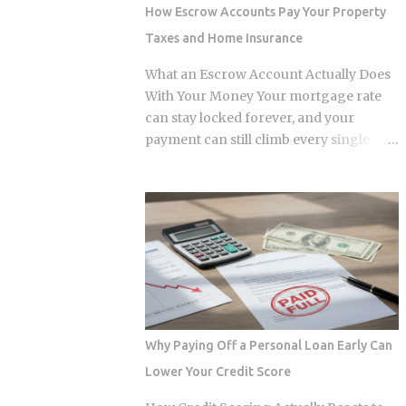
survive. Whether the smart contracts,
How Escrow Accounts Pay Your Property
encrypted storage layers, and
Taxes and Home Insurance
marketplace mechanics actually put
money in your pocket, or just relocate
What an Escrow Account Actually Does
the extraction one layer deeper, is what
With Your Money Your mortgage rate
this post works through. The DNA
can stay locked forever, and your
Ownership Problem Blockchain
payment can still climb every single
Genomics Is Trying to Solve Traditional
year. The culprit is a quiet third account,
genomic sequencing works like this:
one that collects a slice of every
you pay a company to sequence your
payment for taxes and insurance, and
DNA, they store the result, and they sell
almost nobody tracks how or why it
anonymized or aggregated versions of
shifts. Once you understand what that
that dataset to pharmaceutical firms and
account does and why it moves, you can
biotech researchers. The transaction
budget with confidence instead of
price between the sequencing company
getting blindsided by a bill you never
and the buyer is...
saw coming. The setup happens
Why Paying Off a Personal Loan Early Can
automatically for most borrowers at
Lower Your Credit Score
closing. Lenders calculate your
estimated annual property tax and