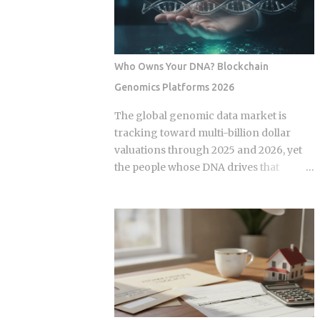
urban centers appear fully digitized
claim itself trigger the hike, or is your
through the ubiquitous VietQR network,
risk profile doing most of the damage?
...
Insurers price risk using claims data,
credit-based insurance scores, home
Who Owns Your DNA? Blockchain
age, and location, all blended together. A
Genomics Platforms 2026
single claim can push your premium up
10% to 40% , and where you land in that
The global genomic data market is
range depends heavily on what kind of
tracking toward multi-billion dollar
loss you filed. You won't see the increase
valuations through 2025 and 2026, yet
right away. It shows up at policy renewal
the people whose DNA drives that
, not the moment the claim gets paid.
revenue typically walk away with
Claims history sticks around on your
nothing beyond an ancestry report.
record for years. Even after the repair is
Blockchain genomics platforms like
long finished, that claim can still be
Nebula Genomics were built to redirect
quietly pushing your rate up. Not all
that value back to individuals, but the
claims are equal. Water damage, fire,
infrastructure making those
and liability claims move ...
transactions possible was designed by
companies that need to capture fees to