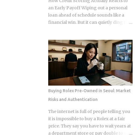
How Credit Scoring Actually Reacts to
insurance costs, divide by 12, and add
an Early Payoff Wiping out a personal
that figure on top of your principal and
loan ahead of schedule sounds like a
interest payment. Bills don't arrive
financial win. But it can quietly ding the
exactly when the account opens, so
very credit score you're trying to
lenders usually require a cushion: you
protect, touching three of the five core
prepay a few months of escrow deposits
factors that make up your FICO score at
upfront so the account isn't sitting
once. So how does doing the
empty when the first tax or insurance
responsible thing backfire, and when
bill lands. One monthly payment covers
does it actually pay to keep that loan
principal, interest, taxes, and insurance,
open a little longer? Payment history
a structure lende...
takes a hit in a subtle way: an open loan
builds a running record of on-time
Buying Rolex Pre-Owned in Seoul: Market
payments, while a closed one stops
Risks and Authentication
adding new evidence that you pay your
bills. Credit mix shrinks. Lenders like to
The internet is full of people telling you
see a blend of installment loans and
it is impossible to buy a Rolex at a fair
revolving credit like cards, so losing the
price. They say you have to wait years at
installment account can narrow that
a department store or pay double to a